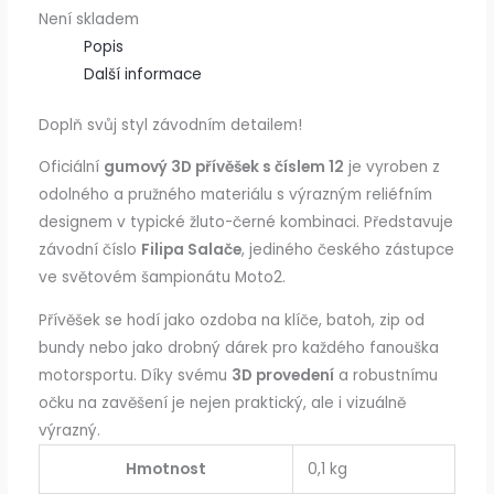
Není skladem
Popis
Další informace
Doplň svůj styl závodním detailem!
Oficiální
gumový 3D přívěšek s číslem 12
je vyroben z
odolného a pružného materiálu s výrazným reliéfním
designem v typické žluto-černé kombinaci. Představuje
závodní číslo
Filipa Salače
, jediného českého zástupce
ve světovém šampionátu Moto2.
Přívěšek se hodí jako ozdoba na klíče, batoh, zip od
bundy nebo jako drobný dárek pro každého fanouška
motorsportu. Díky svému
3D provedení
a robustnímu
očku na zavěšení je nejen praktický, ale i vizuálně
výrazný.
Hmotnost
0,1 kg