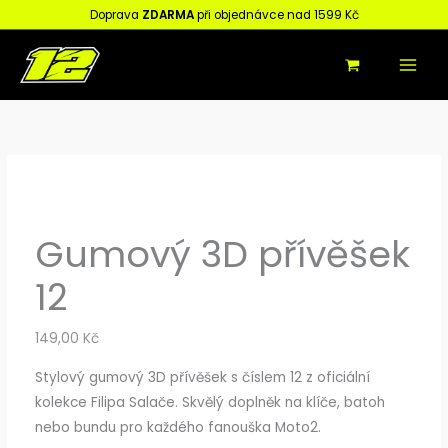
Přeskočit
Původní
Aktuální
Doprava
ZDARMA
při objednávce nad 1599 Kč
Prodej
Prodej
na
cena
cena
MAIN
obsah
byla:
je:
MEN
599,00 Kč.
499,00 Kč.
Gumový 3D přívěšek
12
149,00
Kč
Stylový gumový 3D přívěšek s číslem 12 z oficiální
kolekce Filipa Salače. Skvělý doplněk na klíče, batoh
nebo bundu pro každého fanouška Moto2.